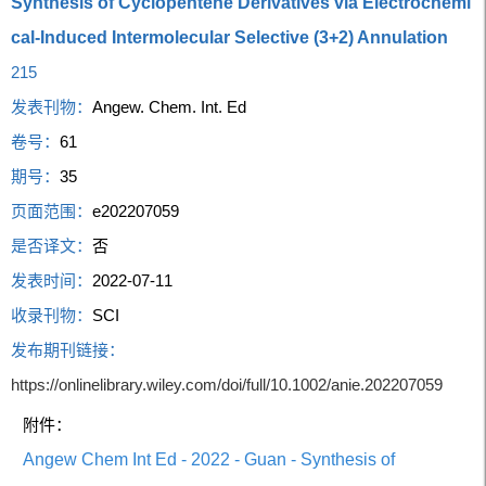
Synthesis of Cyclopentene Derivatives via Electrochemi
cal-Induced Intermolecular Selective (3+2) Annulation
215
发表刊物：
Angew. Chem. Int. Ed
卷号：
61
期号：
35
页面范围：
e202207059
是否译文：
否
发表时间：
2022-07-11
收录刊物：
SCI
发布期刊链接：
https://onlinelibrary.wiley.com/doi/full/10.1002/anie.202207059
附件：
Angew Chem Int Ed - 2022 - Guan - Synthesis of