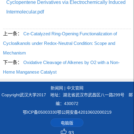
Cyclopentene Derivatives via Electrochemically Induced
Intermolecular.pdf
上一条：
Ce-Catalyzed Ring-Opening Functionalization of
Cycloalkanols under Redox-Neutral Condition: Scope and
Mechanism
下一条：
Oxidative Cleavage of Alkenes by O2 with a Non-
Heme Manganese Catalyst
新闻网
|
中文官网
Copyright武汉大学2017 地址：湖北省武汉市武昌区八一路299号 邮
编：430072
鄂ICP备05003330鄂公网安备42010602000219
电脑版
93