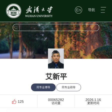
导航
艾新平
同专业博导
同专业硕导
00065282
2026
1
16
-
-
125
访问量
更新时间