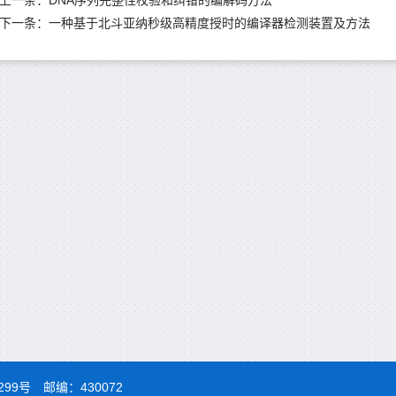
上一条：
DNA序列完整性校验和纠错的编解码方法
下一条：
一种基于北斗亚纳秒级高精度授时的编译器检测装置及方法
99号 邮编：430072