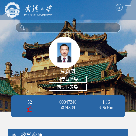
方迎风
同专业博导
同专业硕导
52
00047340
1
.
16
访问人数
更新时间
教学资源