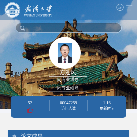
方迎风
同专业博导
同专业硕导
52
00047259
1
.
16
访问人数
更新时间
论文成果