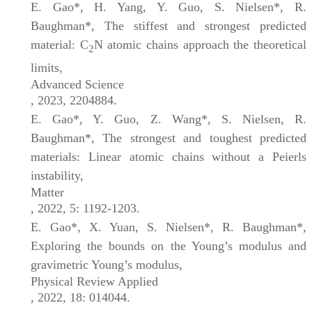
E. Gao*, H. Yang, Y. Guo, S. Nielsen*, R.
Baughman*, The stiffest and strongest predicted
material: C
N atomic chains approach the theoretical
2
limits,
Advanced Science
, 2023, 2204884.
E. Gao*, Y. Guo, Z. Wang*, S. Nielsen, R.
Baughman*, The strongest and toughest predicted
materials: Linear atomic chains without a Peierls
instability,
Matter
, 2022, 5: 1192-1203.
E. Gao*, X. Yuan, S. Nielsen*, R. Baughman*,
Exploring the bounds on the Young’s modulus and
gravimetric Young’s modulus,
Physical Review Applied
, 2022, 18: 014044.