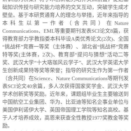
础知识传授与研究能力培养的交叉互动，突破学生成才
壁垒。基于本研贯通育人的理念与举措，近年来指导的
本科生以第一作者（含共同）在
Nature
Communications
、
EML
等重要期刊发表
SCI
论文
8
篇，获
得教育部力学教指委本科毕设
A
类优秀论文
(2
次
)
、全国
“
挑战杯
”
竞赛一等奖（主体赛）、湖北省
“
挑战杯
”
竞赛
特等奖
(
主体赛，
2
次
)
、教育部
“
提问与猜想
”
活动二等
奖、武汉大学
“
十大珞珈风云学子
”
、武汉大学英诺大学
生创新成果特等奖等荣誉；指导的研究生作为第一作者
（含共同）在
Science
、
Nature Communications
等期刊发
表
SCI
论文
40
余篇，多人次获得国家奖学金、武汉大学
学术创新奖等奖励。近年来，课题组毕业生主要输送到
中国航空工业集团、华为、比亚迪等知名企事业单位与
美国伊利诺伊大学、英国帝国理工学院等知名高校。基
于人才培养成效，高恩来获查全性教授
1977
奖教金等奖
励。