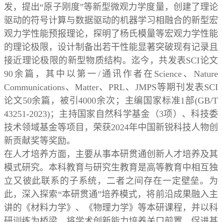
发，提出
“
原子刚度
”
等新型微观力学度量，创建了理论
驱动的符号计算与数据驱动的机器学习相融合的新型宏
观力学性能预报理论，探明了杨氏模量等宏观力学性能
的理论极限，设计制备出若干性能显著突破现有记录且
接近理论极限的新型物质结构。迄今，共发表
SCI
论文
90
余篇，其中以第一
/
通讯作者在
Science
、
Nature
Communications
、
Matter
、
PRL
、
JMPS
等期刊发表
SCI
论文
50
余篇，被引
4000
余次；主编国家标准
1
部
(GB/T
43251-2023)
；主持国家自然科学基金（
3
项）、科技委
技术领域基金等项目，荣获
2024
年中国新锐科技人物创
新贡献奖等奖励。
在人才培养方面，主要从事本研贯通创新人才培养及其
模式研究。本科教育与研究生教育是高等教育中相互独
立又彼此联系的子系统，二者之间存在一定壁垒。为
此，深入探索
“
本研贯通
”
培养模式，将前沿成果融入主
讲的《材料力学》、《物理力学》等本研课程，并以科
研训练为桥梁，将学术创新能力培养关口前置，促进基