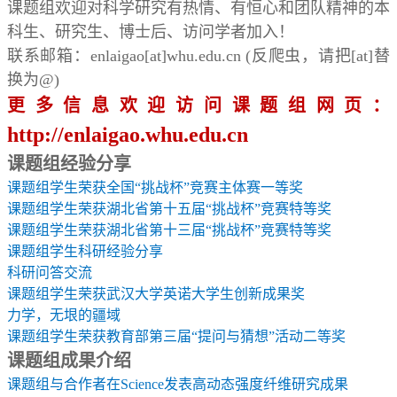
课题组欢迎对科学研究有热情、有恒心和团队精神的本
科生、研究生、博士后、访问学者加入！
联系邮箱：
enlaigao[at]whu.edu.cn (
反爬虫，请把
[at]
替
换为
@)
更多信息欢迎访问课题组网页：
http://enlaigao.whu.edu.cn
课题组经验分享
课题组学生荣获全国
“
挑战杯
”
竞赛主体赛一等奖
课题组学生荣获湖北省第十五届
“
挑战杯
”
竞赛特等奖
课题组学生荣获湖北省第十三届
“
挑战杯
”
竞赛特等奖
课题组学生科研经验分享
科研问答交流
课题组学生荣获武汉大学英诺大学生创新成果奖
力学，无垠的疆域
课题组学生荣获教育部第三届
“
提问与猜想
”
活动二等奖
课题组成果介绍
课题组与合作者在
Science
发表高动态强度纤维研究成果