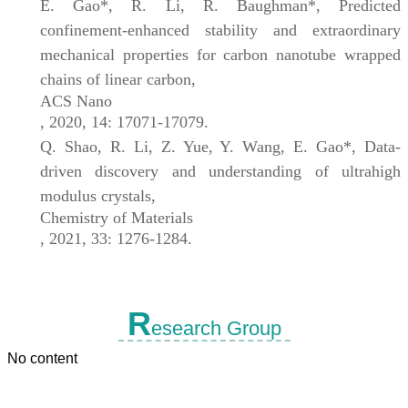
E. Gao*, R. Li, R. Baughman*, Predicted
confinement-enhanced stability and extraordinary
mechanical properties for carbon nanotube wrapped
chains of linear carbon,
ACS Nano
, 2020, 14: 17071-17079.
Q. Shao, R. Li, Z. Yue, Y. Wang, E. Gao*, Data-
driven discovery and understanding of ultrahigh
modulus crystals,
Chemistry of Materials
, 2021, 33: 1276-1284.
R
esearch Group
No content