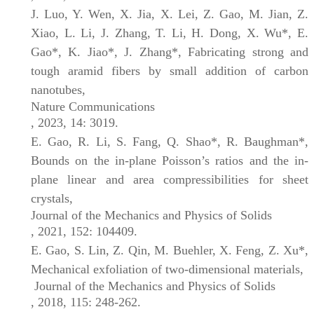
J. Luo, Y. Wen, X. Jia, X. Lei, Z. Gao, M. Jian, Z.
Xiao, L. Li, J. Zhang, T. Li, H. Dong, X. Wu*, E.
Gao*, K. Jiao*, J. Zhang*, Fabricating strong and
tough aramid fibers by small addition of carbon
nanotubes,
Nature Communications
, 2023, 14: 3019.
E. Gao, R. Li, S. Fang, Q. Shao*, R. Baughman*,
Bounds on the in-plane Poisson’s ratios and the in-
plane linear and area compressibilities for sheet
crystals,
Journal of the Mechanics and Physics of Solids
, 2021, 152: 104409.
E. Gao, S. Lin, Z. Qin, M. Buehler, X. Feng, Z. Xu*,
Mechanical exfoliation of two-dimensional materials,
Journal of the Mechanics and Physics of Solids
, 2018, 115: 248-262.