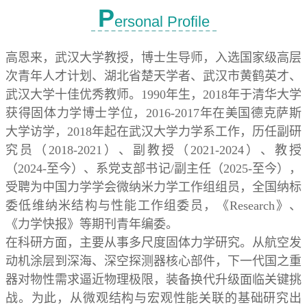
P
ersonal Profile
高恩来，武汉大学教授，博士生导师，入选国家级高层
次青年人才计划、湖北省楚天学者、武汉市黄鹤英才、
武汉大学十佳优秀教师。
1990
年生，
2018
年于清华大学
获得固体力学博士学位，
2016-2017
年在美国德克萨斯
大学访学，
2018
年起在武汉大学力学系工作，历任副研
究员（
2018-2021
）、副教授（
2021-2024
）、教授
（
2024-
至今）、系党支部书记
/
副主任（
2025-
至今），
受聘为中国力学学会微纳米力学工作组组员，全国纳标
委低维纳米结构与性能工作组委员，《
Research
》、
《力学快报》等期刊青年编委。
在科研方面，主要从事多尺度固体力学研究。从航空发
动机涂层到深海、深空探测器核心部件，下一代国之重
器对物性需求逼近物理极限，装备换代升级面临关键挑
战。为此，从微观结构与宏观性能关联的基础研究出