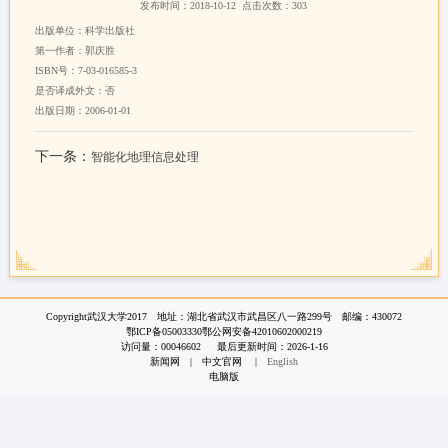
发布时间：2018-10-12
点击次数：
303
出版单位：
科学出版社
第一作者：
郭庆胜
ISBN号：
7-03-016585-3
是否译成外文：
否
出版日期：
2006-01-01
下一条：
智能化地理信息处理
Copyright武汉大学2017 地址：湖北省武汉市武昌区八一路299号 邮编：430072
鄂ICP备05003330鄂公网安备42010602000219
访问量：
00046602
最后更新时间：
2026
-
1
-
16
新闻网
|
中文官网
|
English
电脑版