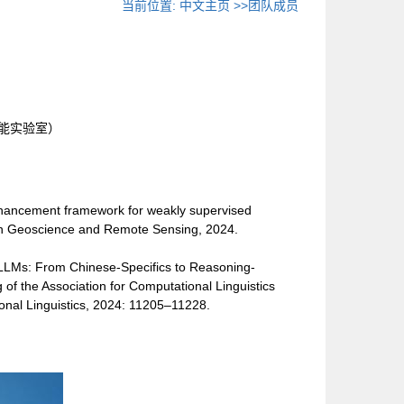
当前位置:
中文主页
>>团队成员
能实验室）
nhancement framework for weakly supervised
 on Geoscience and Remote Sensing, 2024.
LMs: From Chinese-Specifics to Reasoning-
of the Association for Computational Linguistics
onal Linguistics, 2024: 11205–11228.