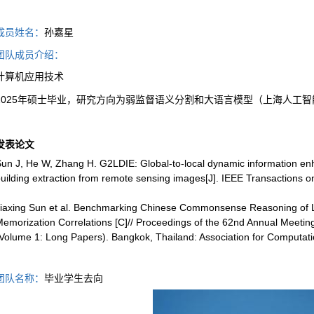
成员姓名：
孙嘉星
团队成员介绍：
计算机应用技术
2025
年硕士毕业，研究方向为弱监督语义分割和大语言模型（上海人工智
发表论文
un J, He W, Zhang H. G2LDIE: Global-to-local dynamic information e
uilding extraction from remote sensing images[J]. IEEE Transactions
iaxing Sun et al. Benchmarking Chinese Commonsense Reasoning of L
emorization Correlations [C]// Proceedings of the 62nd Annual Meeting 
Volume 1: Long Papers). Bangkok, Thailand: Association for Computati
团队名称：
毕业学生去向