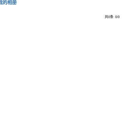
我的相册
共0条 0/0