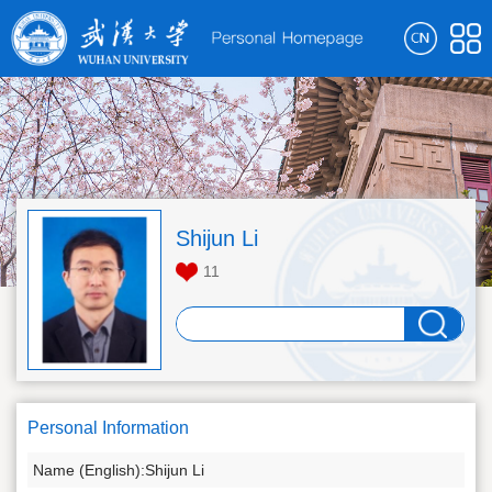
Shijun Li
11
Personal Information
Name (English):Shijun Li