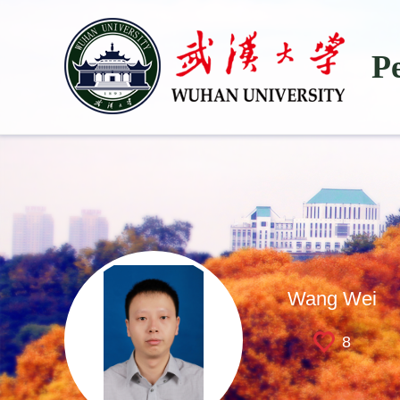
P
Wang Wei
8