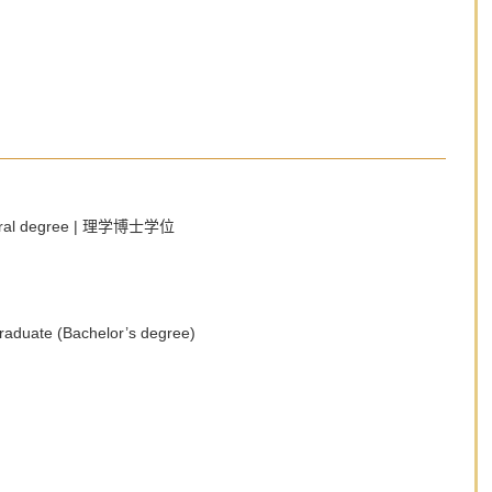
toral degree | 理学博士学位
aduate (Bachelor’s degree)