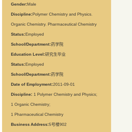
Gender:
Male
Discipline:
Polymer Chemistry and Physics.
Organic Chemistry. Pharmaceutical Chemistry
Status:
Employed
School/Department:
药学院
Education Level:
研究生毕业
Status:
Employed
School/Department:
药学院
Date of Employment:
2011-09-01
Discipline:
1
Polymer Chemistry and Physics
;
1
Organic Chemistry
;
1
Pharmaceutical Chemistry
Business Address:
5号楼902