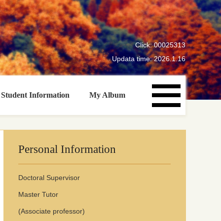
Click:
00025313
Updata time:
2026
.
1
.
16
Student Information
My Album
Personal Information
Doctoral Superviso
r
Master Tutor
(Associate professor)