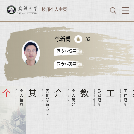
徐新禹
32
同专业博导
同专业硕导
个
其
介
教
工
Personal information
个
Other information
其
Peraonal introduction
个
Education experience
教
Work experience
工
人
他
人
育
作
信
联
简
经
经
息
系
介
历
历
方
式