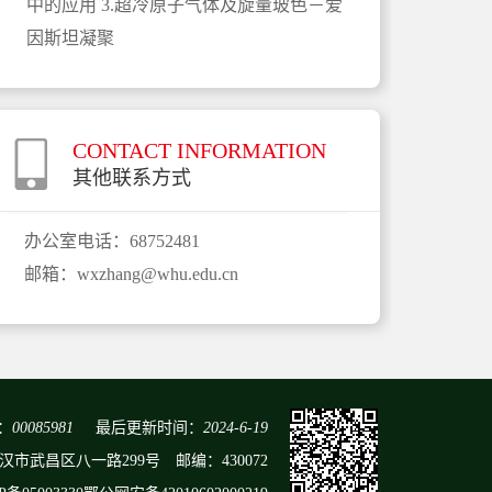
中的应用 3.超冷原子气体及旋量玻色－爱
因斯坦凝聚
CONTACT INFORMATION
其他联系方式
办公室电话：
68752481
邮箱：
wxzhang@whu.edu.cn
：
00085981
最后更新时间：
2024
-
6
-
19
省武汉市武昌区八一路299号 邮编：430072