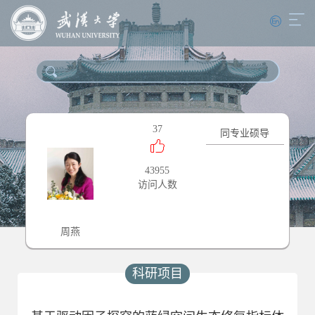
37
同专业硕导
43955
访问人数
周燕
科研项目