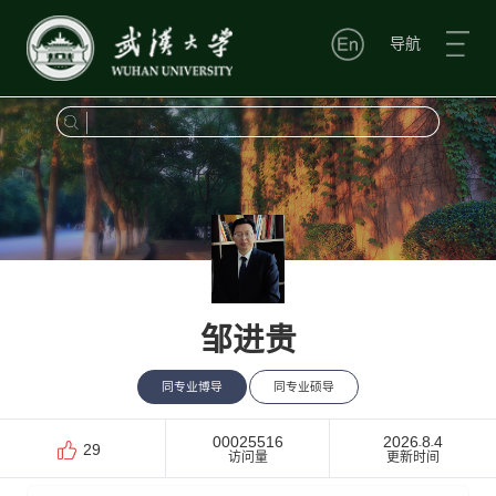
导航
邹进贵
同专业博导
同专业硕导
00025516
2026
8
4
-
-
29
访问量
更新时间