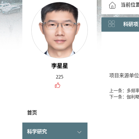
当前位
科研项
李星星
项目来源单位
225
上一条：多频率
下一条：伽利略
首页
科学研究