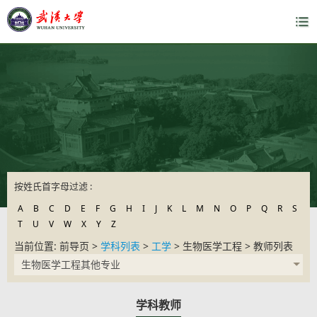
按姓氏首字母过滤 :
A
B
C
D
E
F
G
H
I
J
K
L
M
N
O
P
Q
R
S
T
U
V
W
X
Y
Z
当前位置: 前导页 >
学科列表
>
工学
> 生物医学工程 > 教师列表
生物医学工程其他专业
学科教师