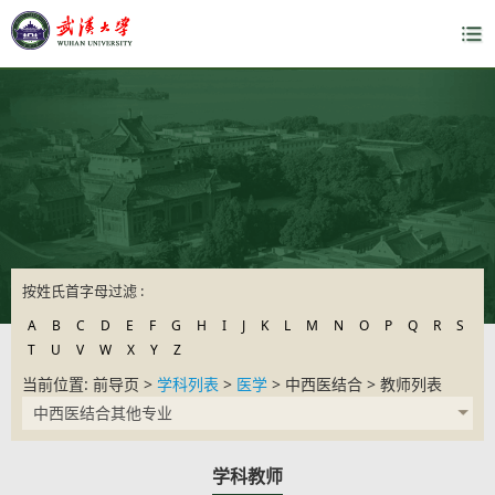
按姓氏首字母过滤 :
A
B
C
D
E
F
G
H
I
J
K
L
M
N
O
P
Q
R
S
T
U
V
W
X
Y
Z
当前位置: 前导页 >
学科列表
>
医学
> 中西医结合 > 教师列表
中西医结合其他专业
学科教师