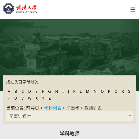
按姓氏首字母过滤 :
A
B
C
D
E
F
G
H
I
J
K
L
M
N
O
P
Q
R
S
T
U
V
W
X
Y
Z
当前位置: 前导页 >
学科列表
> 军事学 > 教师列表
军事训练学
学科教师