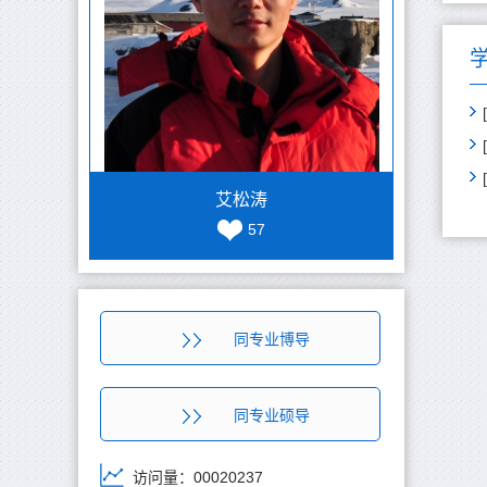
艾松涛
57
同专业博导
同专业硕导
访问量：
00020237