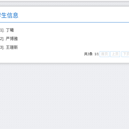
学生信息
[1]. 丁曦
[2]. 严博雅
[3]. 王珊斯
共3条 1/1
首页
上页
下