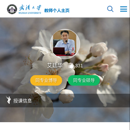
艾廷华
331
同专业博导
同专业硕导
授课信息