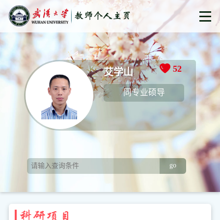
52
艾学山
同专业硕导
go
科研项目