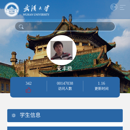
安丰稳
342
00147038
1
.
16
访问人数
更新时间
学生信息