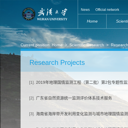
News
Official network
Home
Scient
Current position:
Home
>
Scientific Research
>
Research
Research Projects
[1].
2019年地理国情监测工程（第二批）第2包专题性
[2].
广东省自然资源统一监测评价体系技术服务
[3].
海南省海岸带开发利用变化监测与城市地理国情监测