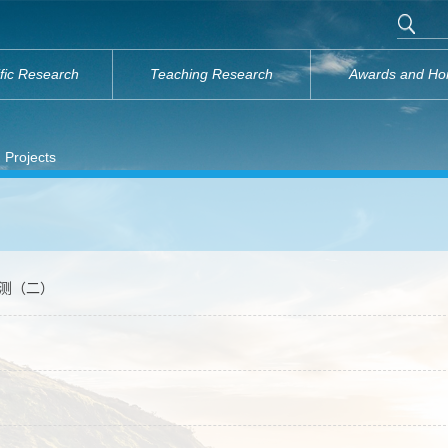
ific Research
Teaching Research
Awards and Ho
 Projects
监测（二）