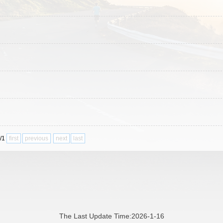
1/1
first
previous
next
last
The Last Update Time:
2026
-
1
-
16