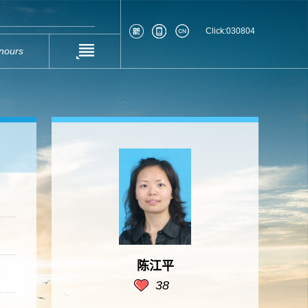
Click:
030804
nours
陈江平
38