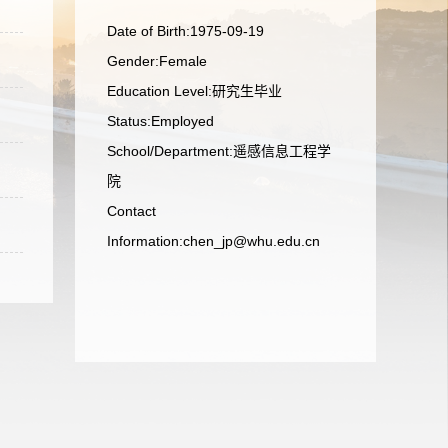
Date of Birth:1975-09-19
Gender:Female
Education Level:研究生毕业
Status:Employed
School/Department:遥感信息工程学
院
Contact
Information:chen_jp@whu.edu.cn