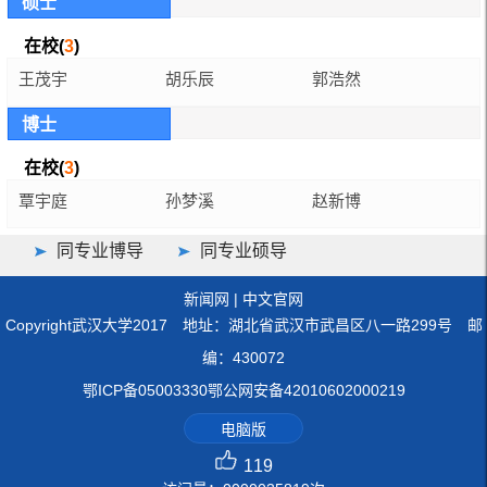
硕士
在校(
3
)
王茂宇
胡乐辰
郭浩然
博士
在校(
3
)
覃宇庭
孙梦溪
赵新博
同专业博导
同专业硕导
新闻网
|
中文官网
Copyright武汉大学2017 地址：湖北省武汉市武昌区八一路299号 邮
编：430072
鄂ICP备05003330鄂公网安备42010602000219
电脑版
119