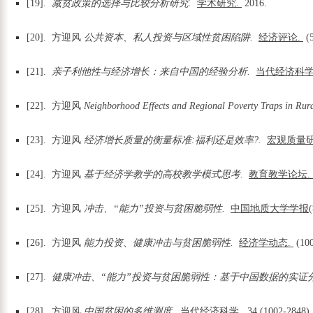
[19].
减贫政策的选择与比较分析研究.
学术研究.
2016.
[20]. 方迎风
公共资本、私人投资与区域性贫困陷阱.
经济评论.
(
[21].
亲子利他性与经济增长：来自中国的经验分析.
当代经济科学
[22]. 方迎风
Neighborhood Effects and Regional Poverty Traps in Rur
[23]. 方迎风
经济增长质量的衡量标准:福利还是效率?.
宏观质量研
[24]. 方迎风
基于经济学教学的高校教学模式思考.
教育教学论坛.
[25]. 方迎风
冲击、“能力”投资与贫困脆弱性.
中国地质大学学报(
[26]. 方迎风
能力投资、健康冲击与贫困脆弱性.
经济学动态.
(10
[27].
健康冲击、“能力”投资与贫困脆弱性：基于中国数据的实证
[28]. 方迎风
中国贫困的多维测度.
当代经济科学.
34
(1002-2848)