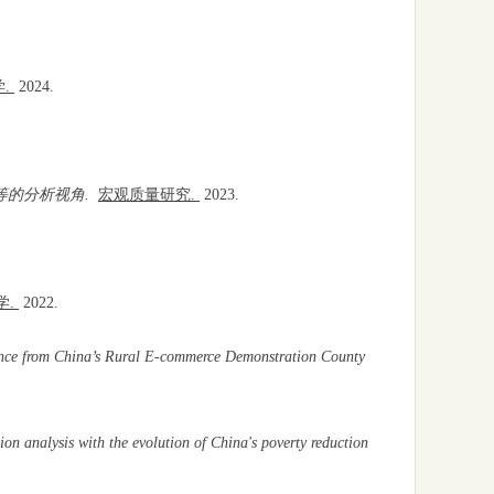
.
2024.
等的分析视角.
宏观质量研究.
2023.
学.
2022.
nce from China’s Rural E-commerce Demonstration County
on analysis with the evolution of China's poverty reduction