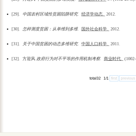
[29].
中国农村区域性贫困陷阱研究.
经济学动态.
2012.
[30].
怎样测度贫困：从单维到多维.
国外社会科学.
2012.
[31].
关于中国贫困的动态多维研究.
中国人口科学.
2011.
[32]. 方迎风
政府行为对不平等的作用机制考察.
商业时代.
(1002
total32 1/1
first
previous