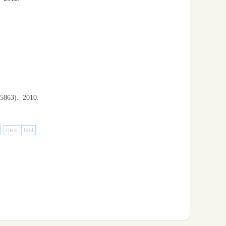
-5863).
2010.
next
last