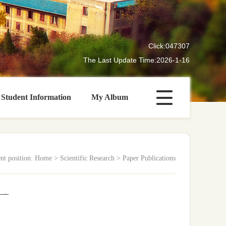
Click:
047307
The Last Update Time:
2026
-
1
-
16
Student Information
My Album
nt position:
Home
>
Scientific Research
>
Paper Publications
）.