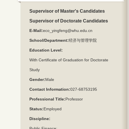
Supervisor of Master's Candidates
Supervisor of Doctorate Candidates
E-Mail:
eco_yingfeng@whu.edu.cn
School/Department:
经济与管理学院
Education Level:
With Certificate of Graduation for Doctorate
Study
Gender:
Male
Contact Information:
027-68753195
Professional Title:
Professor
Status:
Employed
Discipline:
Public Finance
;