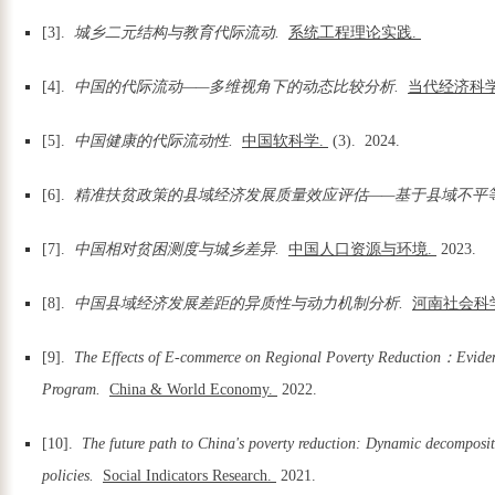
[3].
城乡二元结构与教育代际流动.
系统工程理论实践.
[4].
中国的代际流动——多维视角下的动态比较分析.
当代经济科学
[5].
中国健康的代际流动性.
中国软科学.
(3).
2024.
[6].
精准扶贫政策的县域经济发展质量效应评估——基于县域不平
[7].
中国相对贫困测度与城乡差异.
中国人口资源与环境.
2023.
[8].
中国县域经济发展差距的异质性与动力机制分析.
河南社会科
[9].
The Effects of E-commerce on Regional Poverty Reduction：Evide
Program.
China & World Economy.
2022.
[10].
The future path to China's poverty reduction: Dynamic decompositi
policies.
Social Indicators Research.
2021.