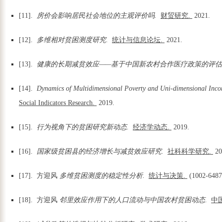
[11].
房价会影响居民社会地位的主观评价吗.
财贸研究.
2021.
[12].
多维相对贫困测度研究.
统计与信息论坛.
2021.
[13].
健康的长期减贫效应——基于中国新农村合作医疗政策的评估
[14].
Dynamics of Multidimensional Poverty and Uni-dimensional Incom
Social Indicators Research.
2019.
[15].
行为视角下的贫困研究新动态.
经济学动态.
2019.
[16].
国家级贫困县的经济增长与减贫效应研究.
社科科学研究.
2
[17]. 方迎风
多维贫困测度的稳定性分析.
统计与决策.
(1002-6487
[18]. 方迎风
邻里效应作用下的人口流动与中国农村贫困动态.
中