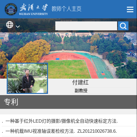
付建红
副教授
专利
. 一种基于红外LED灯的摄影/摄像机全自动快速标定方法.
. 一种机载IMU视准轴误差检校方法. ZL201210026738.6.