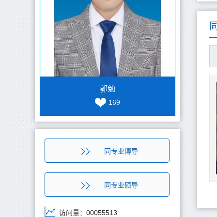
郭勉
169
同专业博导
同专业硕导
访问量：
00055513