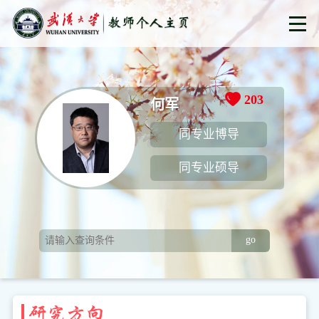
203
何军
同专业博导
同专业硕导
go
研究方向