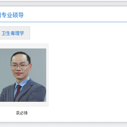
同专业硕导
卫生毒理学
袁必锋