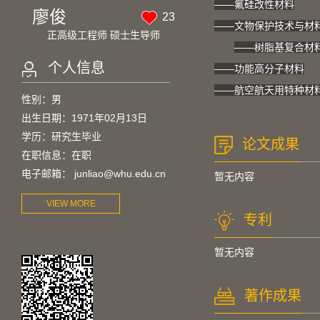
——氟硅改性材料
廖俊
23
——文物保护技术与材
正高级工程师 硕士生导师
——树脂基复合材
个人信息
——功能高分子材料
——航空航天用特种材
性别：男
出生日期：1971年02月13日
学历：研究生毕业
论文成果
在职信息：在职
电子邮箱：
junliao@whu.edu.cn
暂无内容
VIEW MORE
专利
暂无内容
著作成果