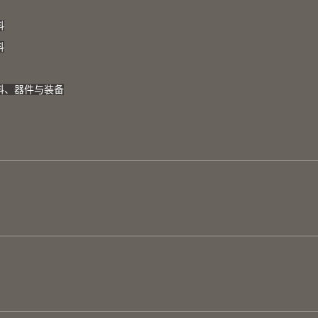
料
料
料、器件与装备