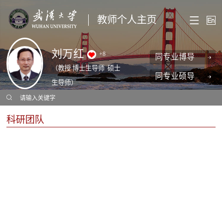
教师个人主页
刘万红
+
8
同专业博导
（教授 博士生导师 硕士
同专业硕导
生导师）
科研团队