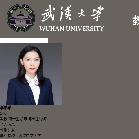
李喆珺
170
教授 硕士生导师 博士生导师
个人信息
性别：女
毕业院校：香港中文大学