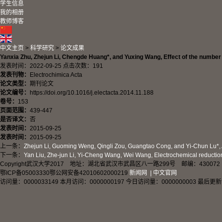
学生信息
我的相册
教师博客
中文主页
>
科学研究
>
论文成果
Yanxia Zhu, Zhejun Li, Chengde Huang*, and Yuxing Wang, Effect of the number 
发表时间：2022-09-25 点击次数：
191
发表刊物：
Electrochimica Acta
论文类型：
期刊论文
论文编号：
https://doi.org/10.1016/j.electacta.2014.11.188
卷号：
153
页面范围：
439-447
是否译文：
否
发表时间：
2015-09-25
发表时间：
2015-09-25
上一条：
Zhejun Li, Guoming Weng, Qingli Zou, Guangtao Cong, and Yi-Chun Lu*, 
下一条：
Yan Liu, Zhe-jun Li, Yi-Cheng Wang, Wei Wang, Electrochemical reduction p
Copyright武汉大学2017 地址：湖北省武汉市武昌区八一路299号 邮编：430072
鄂ICP备05003330鄂公网安备42010602000219
新闻网
| 中文官网
访问量：
0000033149
本月访问：
0000000197
今日访问量：
0000000003
最后更新