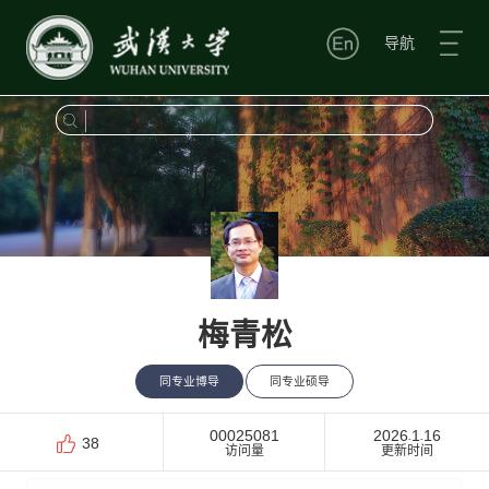
导航
梅青松
同专业博导
同专业硕导
00025081
2026
1
16
-
-
38
访问量
更新时间