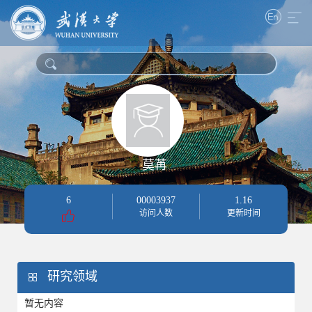
莫苒
6
00003937
1
.
16
访问人数
更新时间
研究领域
暂无内容