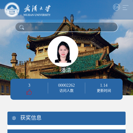
潘清
3
00002262
1
.
14
访问人数
更新时间
获奖信息