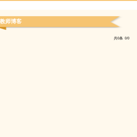
教师博客
共0条 0/0