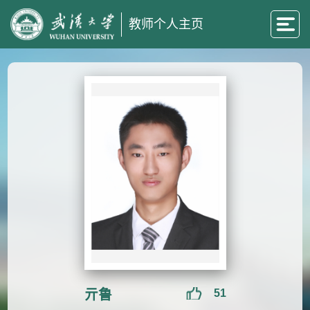
教师个人主页
亓鲁
51