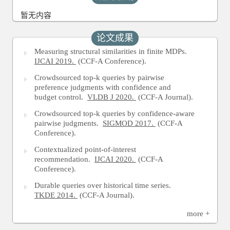
暂无内容
论文成果
Measuring structural similarities in finite MDPs.
IJCAI 2019.
(CCF-A Conference).
Crowdsourced top-k queries by pairwise
preference judgments with confidence and
budget control.
VLDB J 2020.
(CCF-A Journal).
Crowdsourced top-k queries by confidence-aware
pairwise judgments.
SIGMOD 2017.
(CCF-A
Conference).
Contextualized point-of-interest
recommendation.
IJCAI 2020.
(CCF-A
Conference).
Durable queries over historical time series.
TKDE 2014.
(CCF-A Journal).
more +