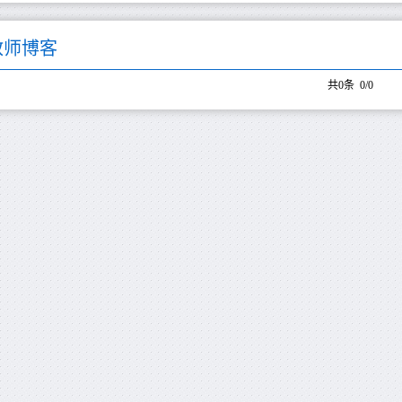
教师博客
共0条 0/0