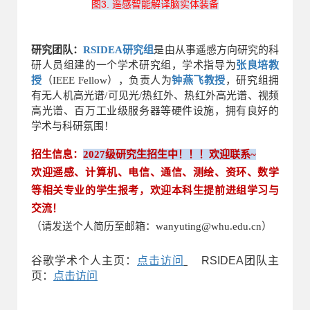
图3. 遥感智能解译脑实体装备
研究团队：
RSIDEA研究组
是由从事遥感方向研究的科
研人员组建的一个学术研究组，学术指导为
张良培教
授
（
IEEE Fellow
），负责人为
钟燕飞教授
，研究组拥
有无人机高光谱/可见光/热红外、热红外高光谱、视频
高光谱、百万工业级服务器等硬件设施，
拥有良好的
学术与科研氛围！
招生信息：
2027级研究生招生中！！！欢迎联系~
欢迎遥感、
计算机、
电信、通信、测绘、资环、数学
等相关专业的学生报考，欢迎本科生提前进组学习与
交流！
（请发送个人简历至邮箱：wanyuting@whu.edu.cn）
谷歌学术个人主页：
点击访问
RSIDEA团队主
页：
点击访问