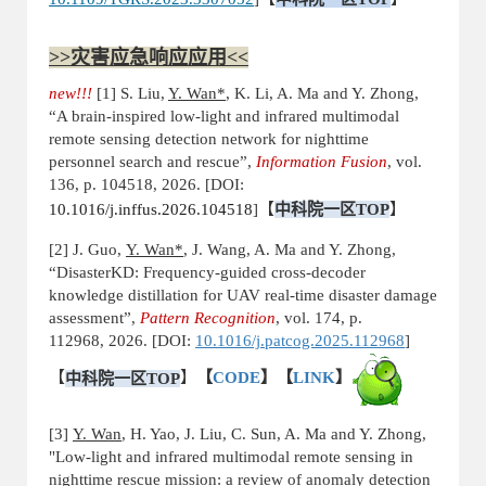
>>灾害应急响应应用<<
new!!!
[1] S. Liu,
Y. Wan*
, K. Li, A. Ma and Y. Zhong,
“
A brain-inspired low-light and infrared multimodal
remote sensing detection network for nighttime
personnel search and rescue
”,
Information Fusion
, vol.
136, p. 104518, 2026. [DOI:
10.1016/j.inffus.2026.104518
]
【
中科院一区
TOP
】
[2] J. Guo,
Y. Wan*
, J. Wang, A. Ma and Y. Zhong,
“DisasterKD: Frequency-guided cross-decoder
knowledge distillation for UAV real-time disaster damage
assessment”,
Pattern Recog
nition
, vol. 174, p.
112968, 2026.
[DOI:
10.1016/j.patcog.2025.112968
]
【
中科院一区
TOP
】
【
CODE
】【
LINK
】
[3]
Y. Wan
, H. Yao, J. Liu, C. Sun, A. Ma and Y. Zhong,
"Low-light and infrared multimodal remote sensing in
nighttime rescue mission: a review of anomaly detection