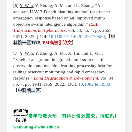
[6]
Y. Wan
, Y. Zhong, A. Ma, and L. Zhang, “An
accurate UAV 3-D path planning method for disaster
emergency response based on an improved multi-
objective swarm intelligence algorithm,”
IEEE
Transactions on Cybernetics
, vol. 53, no. 4, pp. 2658–
2671, 2023. [DOI:
10.1109/TCYB.2022.3170580
]
【
中
科院一区
TOP
,
ESI
高被引论文
】
[7]
Y. Wan
, Y. Zhong, A. Ma, X. Hu, and L. Wei,
“Satellite-air-ground integrated multi-source earth
observation and machine learning processing brin for
tailings reservoir monitoring and rapid emergency
response,”
Land Degradation & Development
, vol. 34,
no. 7, pp. 1941-1959, 2022. [DOI:
10.1002/ldr.4580
]
【
中科院二区
】
常年招收大创，有科
研资源需求，请联系！
wanyuting@whu.edu.cn