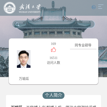
169
同专业硕导
16511
访问人数
万瑜廷
个人简介