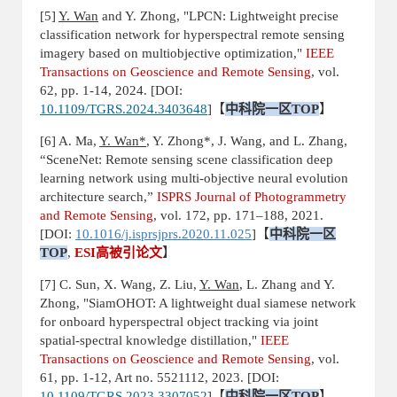
[5]
Y. Wan
and Y. Zhong, "LPCN: Lightweight precise
classification network for hyperspectral remote sensing
imagery based on multiobjective optimization,"
IEEE
Transactions on Geoscience and Remote Sensing
, vol.
62, pp. 1-14, 2024. [DOI:
10.1109/TGRS.2024.3403648
]
【
中科院一区
TOP
】
[6] A. Ma,
Y. Wan*
, Y. Zhong*, J. Wang, and L. Zhang,
“SceneNet: Remote sensing scene classification deep
learning network using multi-objective neural evolution
architecture search,”
ISPRS Journal of Photogrammetry
and Remote Sensing
, vol. 172, pp. 171–188, 2021.
[DOI:
10.1016/j.isprsjprs.2020.11.025
]
【
中科院一区
TOP
,
ESI
高被引论文
】
[7] C. Sun, X. Wang, Z. Liu,
Y. Wan
, L. Zhang and Y.
Zhong, "SiamOHOT: A lightweight dual siamese network
for onboard hyperspectral object tracking via joint
spatial-spectral knowledge distillation,"
IEEE
Transactions on Geoscience and Remote Sensing
, vol.
61, pp. 1-12, Art no. 5521112, 2023. [DOI:
10.1109/TGRS.2023.3307052
]
【
中科院一区
TOP
】