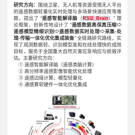
研究方向：
围绕卫星、无人机等资源受限无人平台
的遥感数据轻量化实时处理与多场景快速应用等难
题，提出了 “
遥感智能解译脑
（
RSI2_Brain
）” 理
论框架，创新性地设计了 “
遥感数据高保真压缩
⇨
遥感模型精细识别
⇨
遥感数据实时处理
⇨
采集-处
理-传输一体化优化集成装备
” 全链路研究路线，实
现了观测数据轻、识别模型准和在线处理快的成效
目标，服务于全国重大自然灾害应急响应与损毁评
估。主要研究方向：
① 遥感智能解译脑（遥感类脑计算）
② 高分辨率遥感影像智能优化处理
③ 遥感边缘计算、模型轻量化
④ 通感算软硬件一体化优化集成