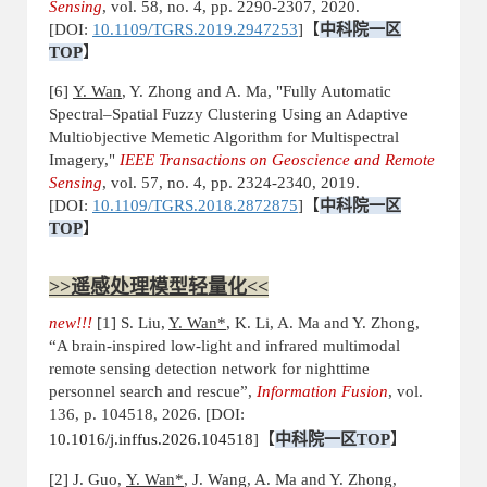
Sensing
, vol. 58, no. 4, pp. 2290-2307, 2020.
[DOI:
10.1109/TGRS.2019.2947253
]
【
中科院一区
TOP
】
[6]
Y. Wan
, Y. Zhong and A. Ma, "Fully Automatic
Spectral–Spatial Fuzzy Clustering Using an Adaptive
Multiobjective Memetic Algorithm for Multispectral
Imagery,"
IEEE Transactions on Geoscience and Remote
Sensing
, vol. 57, no. 4, pp. 2324-2340, 2019.
[DOI:
10.1109/TGRS.2018.2872875
]
【
中科院一区
TOP
】
>>遥感处理模型轻量化<<
new!!!
[1] S. Liu,
Y. Wan*
, K. Li, A. Ma and Y. Zhong,
“
A brain-inspired low-light and infrared multimodal
remote sensing detection network for nighttime
personnel search and rescue
”,
Information Fusion
, vol.
136, p. 104518, 2026. [DOI:
10.1016/j.inffus.2026.104518
]
【
中科院一区
TOP
】
[2] J. Guo,
Y. Wan*
, J. Wang, A. Ma and Y. Zhong,