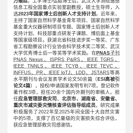
万瑜廷
，工学博士/弘毅博士后，武汉大学测绘遥感
信息工程全国重点实验室副教授，硕士生导师，入
选
2023年国家博士后创新人才支持计划
。近年来，
主持了国家自然科学基金青年项目、国家自然科学
基金重大仪器研制项目专题、国家博士后创新人才
支持计划、科技部重点研发子课题、博后面上基金
等国家级项目。获湖北省科技进步奖一等奖、广东
省工程勘察设计行业协会科学技术奖二等奖、武汉
大学优秀博士后一等奖等学术奖励。在
PNAS
子刊
PNAS Nexus、ISPRS P&RS、IEEE TGRS、
IEEE TNNLS、IEEE TCYB、IEEE TEVC、
INFFUS、PR、IEEE IoTJ、LDD、JSTARS
等高
水平期刊与会议发表学术论文50余篇（
ESI高被引
论文4篇
），授权/申请国家发明专利7项，登记软件
著作权3项，担任20余个国内外期刊的审稿人，担
任
应急管理部救灾司
、
北京市、湖南省、安徽省、
重庆市减灾委灾情核查评估指导组成员
，研究成果
积极服务了2022年至2025年间全国十大自然灾害
中的5项，支撑了百亿量级的灾害损失综合评估，
获应急管理部救灾司感谢信。