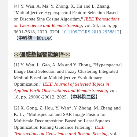
[4]
Y. Wan,
A. Ma, Y. Zhong, X. Hu and L. Zhang,
"Multiobjective Hyperspectral Feature Selection Based
on Discrete Sine Cosine Algorithm,"
IEEE Transactions
on Geoscience and Remote Sensing
, vol. 58, no. 5, pp.
3601-3618, 2020. [DOI:
10.1109/TGRS.2019.2958812
]
【
中科院一区
TOP
】
>>遥感数据智能解译<<
[1]
Y. Wan
, L. Gao, A. Ma and Y. Zhong, "Hyperspectral
Image Band Selection and Fuzzy Clustering Integrated
Method Based on Multiobjective Evolutionary
Optimization,"
IEEE Journal of Selected Topics in
Applied Earth Observations and Remote Sensing
, vol.
18, pp. 29000-29012, 2025.
【
中科院二区
】
[2] X. Gong, Z. Hou,
Y. Wan*
, Y. Zhong, M. Zhang and
K. Lv, "Multispectral and SAR Image Fusion for
Multiscale Decomposition Based on Least Squares
Optimization Rolling Guidance Filtering,"
IEEE
Transactions on Geoscience and Remote Sensing
, vol.