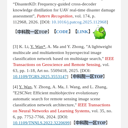
“DisasterKD: Frequency-guided cross-decoder
knowledge distillation for UAV real-time disaster damage
assessment”,
Pattern Recog
nition
, vol. 174, p.
112968, 2026. [DOI:
10.1016/j.patcog.2025.112968
]
【
中科院一区
TOP
】
【
CODE
】【
LINK
】
[3] K. Li,
Y. Wan*
, A. Ma and Y. Zhong, "A lightweight
multiscale and multiattention hyperspectral image
classification network based on multistage search,"
IEEE
Transactions on Geoscience and Remote Sensing
, vol.
63, pp. 1-18, Art no. 5509418, 2025. [DOI:
10.1109/TGRS.2025.3553147
]
【
中科院一区
TOP
】
[4]
Y. Wan
, Y. Zhong, A. Ma, J. Wang, and L. Zhang,
"E2SCNet: Efficient multiobjective evolutionary
automatic search for remote sensing image scene
classification network architecture,"
IEEE Transactions
on Neural Networks and Learning Systems
, vol. 35, no.
6, pp. 7752-7766, 2024. [DOI:
10.1109/TNNLS.2022.3220699
]
【
中科院一区
TOP
】