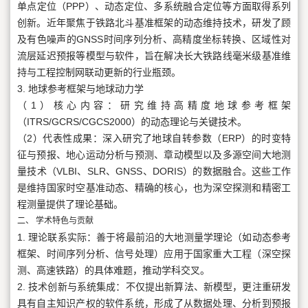
单点定位（PPP）、动态定位、多系统融合定位等方面取得系列
创新。近年聚焦于铁路北斗基准框架的动态维持技术，研发了顾
及有色噪声的GNSS时间序列分析、高精度坐标转换、区域性对
流层延迟预报等模型与软件，旨在解决长大铁路线毫米级基准维
持与工程控制网联动更新的行业瓶颈。
3. 地球参考框架与地球动力学
（1）核心内容：研究维持高精度地球参考框架
（ITRS/GCRS/CGCS2000）的动态理论与关键技术。
（2）代表性成果：深入研究了地球自转参数（ERP）的时变特
征与预报、地心运动分析与预测、章动模型以及多源空间大地测
量技术（VLBI、SLR、GNSS、DORIS）的数据融合。这些工作
是维持国家时空基准动态、精确的核心，也为深空探测和精密工
程测量提供了理论基础。
二、 学术特色与贡献
1. 理论联系实际：善于将最前沿的大地测量学理论（如动态参考
框架、时间序列分析、信号处理）应用于国家重大工程（深空探
测、高速铁路）的具体难题，推动学科交叉。
2. 技术创新与系统集成：不仅提出新算法、新模型，更注重研发
具有自主知识产权的软件系统，形成了从数据处理、分析到预报