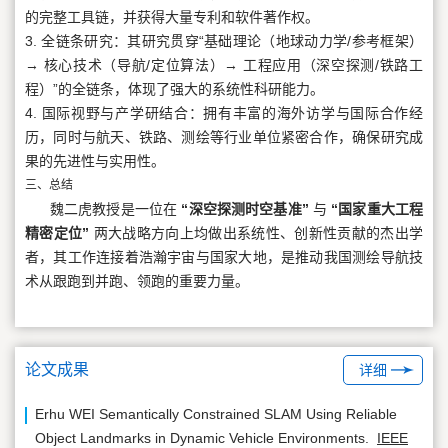
的完整工具链，并获得大量专利和软件著作权。
3. 全链条研究：其研究贯穿“基础理论（地球动力学/参考框架）
→ 核心技术（导航/定位算法）→ 工程应用（深空探测/铁路工
程）”的全链条，体现了强大的系统性科研能力。
4. 国际视野与产学研结合：拥有丰富的海外访学与国际合作经
历，同时与航天、铁路、测绘等行业单位紧密合作，确保研究成
果的先进性与实用性。
三、总结
魏二虎教授是一位在
“深空探测时空基准”
与
“国家重大工程
精密定位”
两大战略方向上均做出系统性、创新性贡献的杰出学
者，其工作连接着浩瀚宇宙与国家大地，是推动我国测绘导航技
术从跟跑到并跑、领跑的重要力量。
论文成果
详细
Erhu WEI Semantically Constrained SLAM Using Reliable
Object Landmarks in Dynamic Vehicle Environments.
IEEE