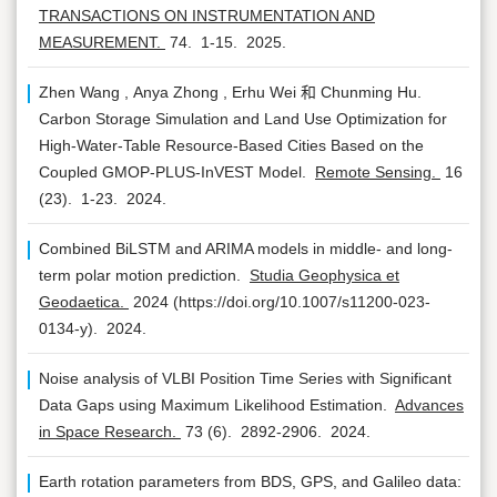
TRANSACTIONS ON INSTRUMENTATION AND
MEASUREMENT.
74.
1-15.
2025.
Zhen Wang , Anya Zhong , Erhu Wei 和 Chunming Hu.
Carbon Storage Simulation and Land Use Optimization for
High-Water-Table Resource-Based Cities Based on the
Coupled GMOP-PLUS-InVEST Model.
Remote Sensing.
16
(23).
1-23.
2024.
Combined BiLSTM and ARIMA models in middle- and long-
term polar motion prediction.
Studia Geophysica et
Geodaetica.
2024
(https://doi.org/10.1007/s11200-023-
0134-y).
2024.
Noise analysis of VLBI Position Time Series with Significant
Data Gaps using Maximum Likelihood Estimation.
Advances
in Space Research.
73
(6).
2892-2906.
2024.
Earth rotation parameters from BDS, GPS, and Galileo data: