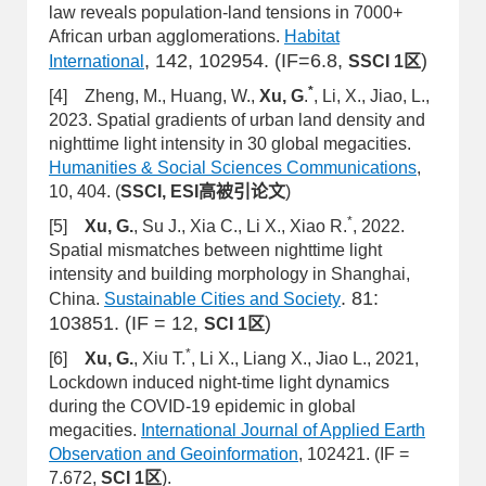
law reveals population-land tensions in 7000+
African urban agglomerations.
Habitat
, 142, 102954. (IF=6.8,
)
International
SSCI 1区
*
[4] Zheng, M., Huang, W.,
Xu, G
.
, Li, X., Jiao, L.,
2023. Spatial gradients of urban land density and
nighttime light intensity in 30 global megacities.
Humanities & Social Sciences Communications
,
10, 404. (
SSCI, ESI高被引论文
)
*
[5]
Xu, G.
, Su J., Xia C., Li X., Xiao R.
, 2022.
Spatial mismatches between nighttime light
intensity and building morphology in Shanghai,
. 81:
China.
Sustainable Cities and Society
103851. (IF = 12,
)
SCI 1
区
*
[6]
Xu, G.
, Xiu T.
, Li X., Liang X., Jiao L., 2021,
Lockdown induced night-time light dynamics
during the COVID-19 epidemic in global
megacities.
International Journal of Applied Earth
Observation and Geoinformation
, 102421. (IF =
7.672,
SCI
1
区
).