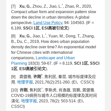
*
[7]
Xu, G.
, Zhou, Z., Jiao, L.
, Zhao, R., 2020,
Compact urban form and expansion pattern slow
down the decline in urban densities: A global
perspective,
Land Use Policy
, 94: 104563. (IF =
6.189,
SSCI 1区,
ESI高被引论文
)
*
[8]
Xu, G.
, Jiao, L.
, Yuan, M., Dong, T., Zhang,
B., Du, C., 2019, How does urban population
density decline over time? An exponential model
for Chinese cities with international
comparisons,
Landscape and Urban
Planning
183(3): 59-67. (IF = 8.119,
SCI 1区, SSCI
1区
,
ESI高被引论文
).
*
[9] 龚健雅,
许刚
, 焦利民, 秦昆. 城市标度律及应
用.
地理学报
, 2021,76(2):251-260. (EI、CSSCI)
*
[10]
许刚
, 焦利民
, 李新虎, 肖逸雄, 宫鹏, 龚健雅.
COVID-19病例与城市人口规模的标度律及其时间
演化.
地理学报
, 2023, 78(2): 503-514. (EI、
CSSCI)