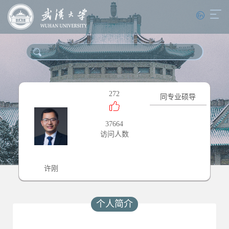
272
同专业硕导
37664
访问人数
许刚
个人简介