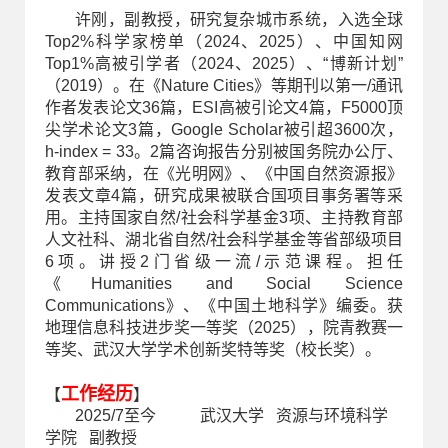
许刚，副教授，研究复杂城市系统，入选全球
Top2%科学家榜单（2024、2025）、中国知网
Top1%高被引学者（2024、2025）、“博新计划”
（2019）。在《Nature Cities》等期刊以第一/通讯
作者发表论文36篇，ESI高被引论文4篇，F5000顶
尖学术论文3篇，Google Scholar被引超3600次，
h-index = 33。2篇咨询报告分别被国务院办公厅、
教育部采纳，在《光明网》、《中国自然资源报》
发表文章4篇，研究成果被联合国项目事务署等采
用。主持国家自然/社会科学基金3项、主持教育部
人文社科、湖北省自然/社会科学基金等省部级项目
6项。讲授2门省级一流/示范课程。担任
《Humanities and Social Science
Communications》、《中国土地科学》编委。获
地理信息科技进步奖一等奖（2025），院青教赛一
等奖、武汉大学学术创新奖特等奖（校长奖）。
工作经历
【
】
2025/7至今 武汉大学 资源与环境科学
学院 副教授