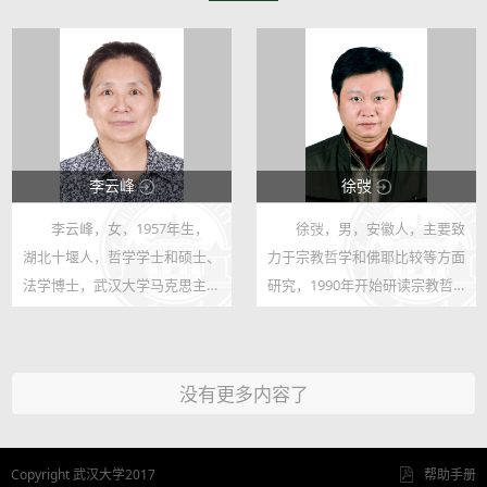
李云峰
徐弢
李云峰，女，1957年生，
徐弢，男，安徽人，主要致
17155
30988
湖北十堰人，哲学学士和硕士、
力于宗教哲学和佛耶比较等方面
9
15
法学博士，武汉大学马克思主义
研究，1990年开始研读宗教哲
学院教授。著有《马克思学说中
学经典，曾在华中师大跟随高新
人的概念》《微宏观生产主体与
民教授研究心灵哲学（1997-
历史唯物主义——真实的马克思
2000），在北京大学跟随赵敦
没有更多内容了
系列研究之二》《真实的〈资本
华教授攻读基督教哲学史
论〉—...
（2000-2003）。200...
Copyright 武汉大学2017
帮助手册