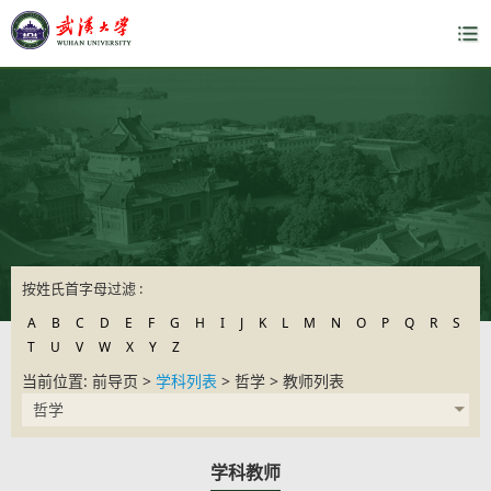
按姓氏首字母过滤 :
A
B
C
D
E
F
G
H
I
J
K
L
M
N
O
P
Q
R
S
T
U
V
W
X
Y
Z
当前位置: 前导页 >
学科列表
> 哲学 > 教师列表
哲学
学科教师