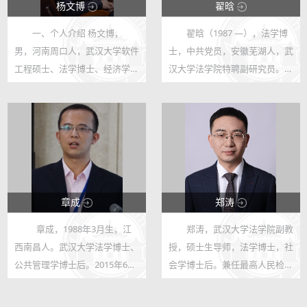
杨文博
翟晗
一、个人介绍 杨文博，
翟晗（1987 —），法学博
12380
26694
男，河南周口人，武汉大学软件
士，中共党员，安徽芜湖人，武
17
146
工程硕士、法学博士、经济学博
汉大学法学院特聘副研究员。主
士后。武汉大学经济与管理学院
讲课程：法律方法（本/硕）、
助理研究员、武汉大学法学院特
外国宪法（本/硕）、网络法
约研究员、中南财经政法大学司
（涉公法部分，硕），研究领
法鉴定中心特聘研究员、湖北大
域：政治宪法理论、比较宪法、
学法学院...
当代中国法治...
章成
郑涛
章成，1988年3月生，江
郑涛，武汉大学法学院副教
67969
9131
西南昌人。武汉大学法学博士、
授，硕士生导师，法学博士，社
122
19
公共管理学博士后。2015年6月
会学博士后。兼任最高人民检察
在武汉大学法学院获法学博士学
院检察公益诉讼研究基地（武汉
位后留校。2015年9月至2016年
大学）研究员，中国法学会民事