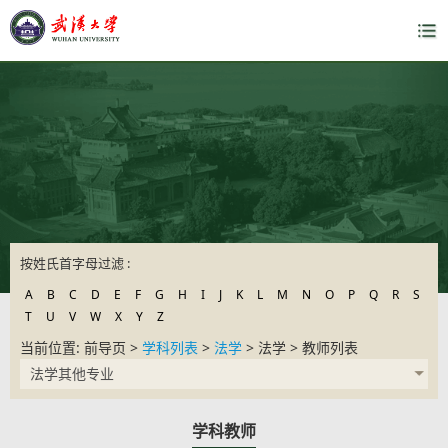
按姓氏首字母过滤 :
A
B
C
D
E
F
G
H
I
J
K
L
M
N
O
P
Q
R
S
T
U
V
W
X
Y
Z
当前位置: 前导页 >
学科列表
>
法学
> 法学 > 教师列表
法学其他专业
学科教师