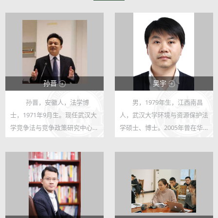
孙晋
吴宇
孙晋，安徽人，法学博
男，1979年生，江西南昌
58771
20253
士，1971年9月生。现任武汉大
人，武汉大学环境与资源保护法
99
8
学竞争法与竞争政策研究中心主
学硕士、博士。2005年曾在华
任、武汉大学网络治理研究院执
南农业大学法律系任助教，
行院长、法学院经济法教研室主
2010年博士毕业后在武汉大学
任，教授、博士生导师。湖北省
资源与环境工程学院从事博士后
十大杰出法学家，美国加州大学
研究，同时在环境法研究所任
伯克利分...
教。2015年11月至2...