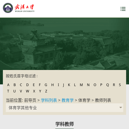
按姓氏首字母过滤 :
A
B
C
D
E
F
G
H
I
J
K
L
M
N
O
P
Q
R
S
T
U
V
W
X
Y
Z
当前位置: 前导页 >
学科列表
>
教育学
> 体育学 > 教师列表
体育学其他专业
学科教师