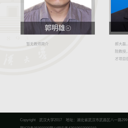
郭明雄
21,994
暂无教师简介
郝大磊
院教授
7
才项目
陆面模式
Copyright 武汉大学2017 地址：湖北省武汉市武昌区八一路299