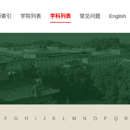
师索引
学院列表
学科列表
常见问题
English
F
G
H
I
J
K
L
M
N
O
P
Q
R