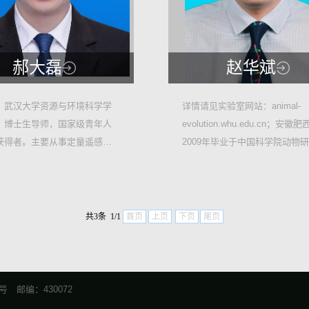
郝大磊
赵华斌
1,969
39,834
，武汉大学资源与环境科学学
详情请见实验室网站：animal-
，博士生导师，国家级青年人
evolution.whu.edu.cn；安徽
5
33
获得者。主要从事定量遥感、
2009年毕业于中国科学院动物
开发、地球系...
所，生态学专业，获理学博士...
共3条 1/1
首页
上页
下页
尾页
号 邮编：430072