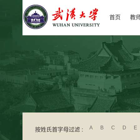
首页
教
A
B
C
D
E
按姓氏首字母过滤 :