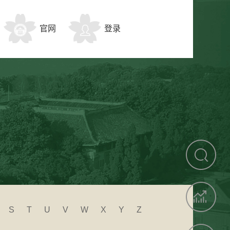
官网
登录
S
T
U
V
W
X
Y
Z