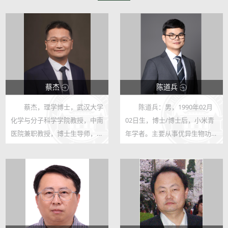
蔡杰
陈道兵
蔡杰，理学博士，武汉大学
陈道兵：男，1990年02月
118711
14805
化学与分子科学学院教授，中南
02日生，博士/博士后，小米青
253
27
医院兼职教授，博士生导师，国
年学者。主要从事优异生物功能
家自然科学基金优秀青年科学基
机理揭示及其仿生增材制备的工
金获得者和国家级人才项目青年
作，近年来，瞄准人形机器人的
项目入选者，中国化学会高级会
应用方向，围绕仿生传感、驱动
员。主要研究领域为纤维素、甲
等智能部件的仿生设计制备，取
壳素/...
得了一系...