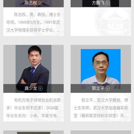
陈志权
方鹏飞
陈志权，男，教授，博士生
181607
39744
导师。1969年5月生。1991年武
347
29
汉大学物理系获得学士学位，
1996年获得复旦大学理学博士
学位。2005年晋升教授，2006
年入选教育部新世纪优秀人才计
划。长期从事材料微观结构与性
能方面的研究...
龚少龙
郭立平
有机光电子领域就业机会颇
郭立平，武汉大学教授、博
84246
174059
多！毕业生供不应求！ 2026届
士生导师，武汉大学加速器实验
227
226
毕业生去向：小米、华星光电；
室（羲和聚变材料实验室）负责
2025届毕业生去向：华为、京
人。长期深耕核聚变堆材料等先
东方、华星光电、长江存储；
进核能材料辐照研究，带领团队