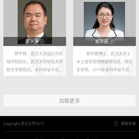
2024届毕业生去向：华为、广
自主建成国际稀缺的大型科研设
东省发展与改革委员会、华星光
施“天斧”（TIFWU）三束同时辐
电、长江存...
照装...
郭宇铮
郝华丽
郭宇铮，武汉大学动力与机
郝华丽博士，武汉大学土
48058
23998
械学院院长，武汉大学杜伦大学
木工程学院特聘副研究员，硕士
87
30
联合学院院长。本科毕业于北京
生导师。2010年本科毕业于武
大学物理学院，硕士毕业于美国
汉大学，2013年硕士毕业于中
佐治亚理工学院材料科学与技术
国科学院金属研究所，之后在南
系，博士毕业于英国剑桥大学工
方科技大学从事研究助理工作，
加载更多
程系（导师英国皇家科学院与工
2016年博士就读于香港城市大
程院...
学，2019年...
Copyright 武汉大学2017
帮助手册