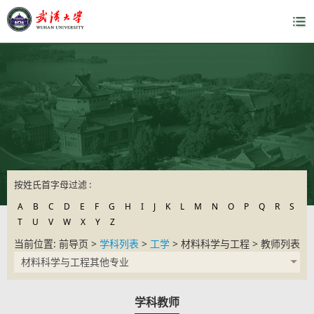
按姓氏首字母过滤 :
A
B
C
D
E
F
G
H
I
J
K
L
M
N
O
P
Q
R
S
T
U
V
W
X
Y
Z
当前位置: 前导页 >
学科列表
>
工学
> 材料科学与工程 > 教师列表
材料科学与工程其他专业
学科教师