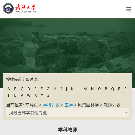
按姓氏首字母过滤 :
A
B
C
D
E
F
G
H
I
J
K
L
M
N
O
P
Q
R
S
T
U
V
W
X
Y
Z
当前位置: 前导页 >
学科列表
>
工学
> 风景园林学 > 教师列表
风景园林学其他专业
学科教师