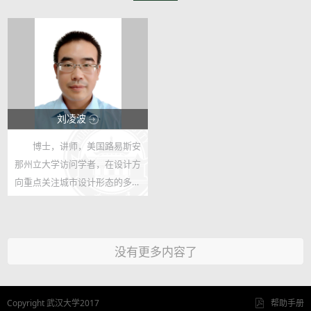
刘凌波
博士，讲师，美国路易斯安
24956
那州立大学访问学者，在设计方
28
向重点关注城市设计形态的多维
度建构逻辑，主持与参与多项城
市设计中标项目、完成多个景观
设计以及建筑设计项目；在研究
没有更多内容了
方向重点关注可持续性城市设
计、定...
Copyright 武汉大学2017
帮助手册