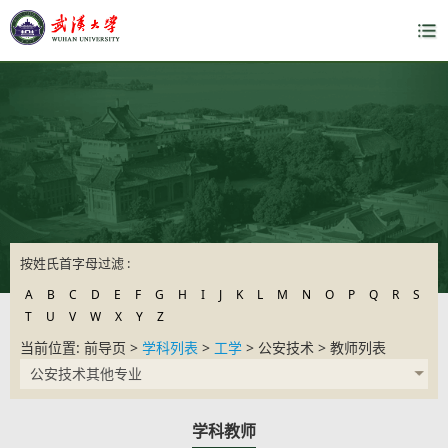
按姓氏首字母过滤 :
A
B
C
D
E
F
G
H
I
J
K
L
M
N
O
P
Q
R
S
T
U
V
W
X
Y
Z
当前位置: 前导页 >
学科列表
>
工学
> 公安技术 > 教师列表
公安技术其他专业
学科教师